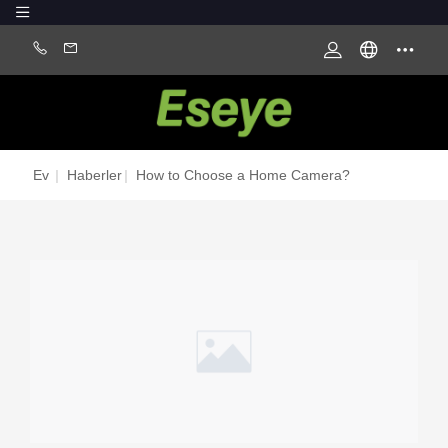
Ev
|
Haberler
|
How to Choose a Home Camera?