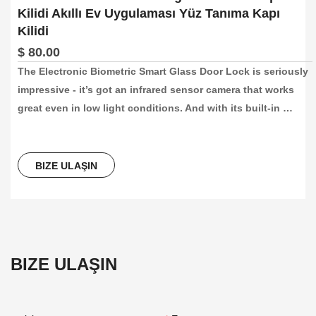
Kilidi Akıllı Ev Uygulaması Yüz Tanıma Kapı
Kilidi
$ 80.00
The Electronic Biometric Smart Glass Door Lock is seriously 
impressive - it’s got an infrared sensor camera that works 
great even in low light conditions. And with its built-in 
rechargeable lithium battery, you can go for days without 
having to charge it up. Plus, the doorbell is designed to 
welcome visitors and remind you to unlock the door quickly 
BIZE ULAŞIN
and efficiently.
BIZE ULAŞIN