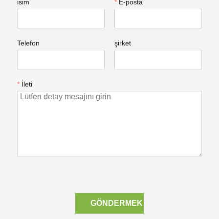
isim
*
E-posta
Telefon
şirket
*
İleti
GÖNDERMEK