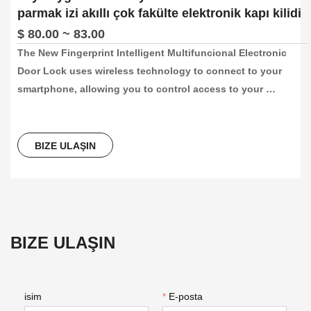
parmak izi akıllı çok fakülte elektronik kapı kilidi
$ 80.00 ~ 83.00
The New Fingerprint Intelligent Multifuncional Electronic 
Door Lock uses wireless technology to connect to your 
smartphone, allowing you to control access to your 
property remotely. It also features a fingerprint scanner that 
allows you to unlock the door with just a touch, eliminating 
the need for keys or access codes. Excluding the 
BIZE ULAŞIN
fingerprint, it also supports app, password, key, remote 
controller and card to unlock your door.
BIZE ULAŞIN
isim
*
E-posta