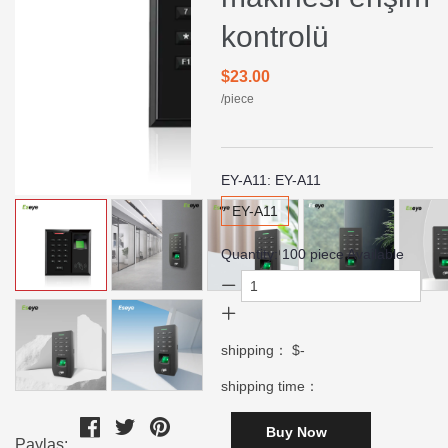
kontrolü
$23.00
/piece
EY-A11:
EY-A11
EY-A11
Quantity:
100
piece Available
shipping：
$-
shipping time：
Buy Now
Paylaş: