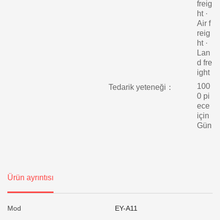
freig
ht ·
Air f
reig
ht ·
Lan
d fre
ight
100
Tedarik yeteneği：
0 pi
ece
için
Gün
Ürün ayrıntısı
Mod
EY-A11