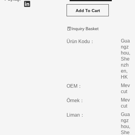
Add To Cart
Inquiry Basket
Gua
Ürün Kodu：
ngz
hou,
She
nzh
en,
HK
Mev
OEM：
cut
Mev
Örnek：
cut
Gua
Liman：
ngz
hou,
She