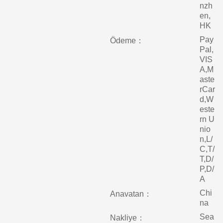
nzh
en,
HK
Pay
Ödeme：
Pal,
VIS
A,M
aste
rCar
d,W
este
rn U
nio
n,L/
C,T/
T,D/
P,D/
A
Chi
Anavatan：
na
Sea
Nakliye：