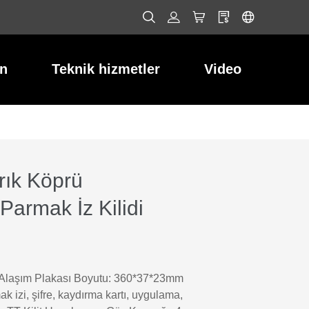
ın
Teknik hizmetler
Video
rık Köprü
armak İz Kilidi
Alaşım Plakası Boyutu: 360*37*23mm
k izi, şifre, kaydırma kartı, uygulama,