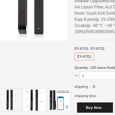
Anahtar Uygulama Adı
AA Lityum Piller, Aci
Renk: Siyah Kilit Sınıf
Kapı Kalınlığı: 25-1
Sıcaklığı: -60 ℃ ~ 65 
2085/2585/3085/3585/
EY-K701:
EY-K701
EY-K701
Quantity:
100
piece Avail
shipping：
$-
shipping time：
Buy Now