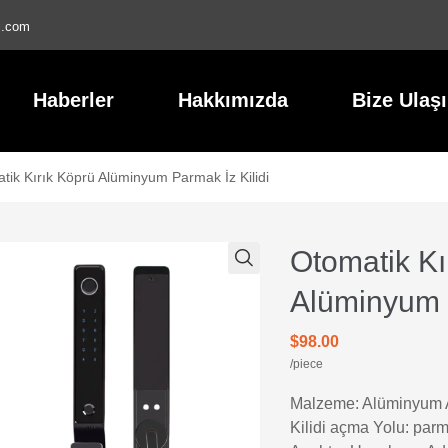
l.com
Haberler
Hakkımızda
Bize Ulaş
tik Kırık Köprü Alüminyum Parmak İz Kilidi
Otomatik Kı
Alüminyum P
$98.00
/piece
Malzeme: Alüminyum 
Kilidi açma Yolu: parma