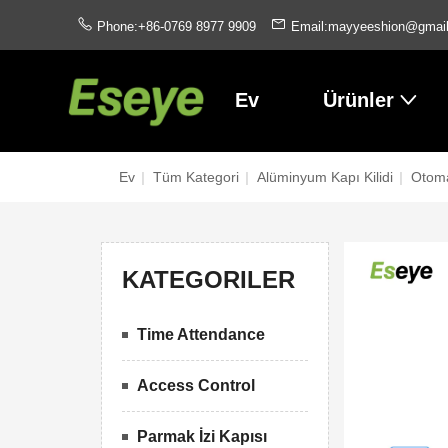
Phone:+86-0769 8977 9909
Email:mayyeeshion@gmai
Ev
Ürünler
Ev
|
Tüm Kategori
|
Alüminyum Kapı Kilidi
|
Otoma
KATEGORILER
Time Attendance
Access Control
Parmak İzi Kapısı