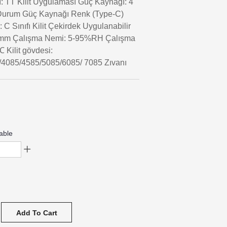
: TT Kilit Uygulaması Güç Kaynağı: 4
l Durum Güç Kaynağı Renk (Type-C)
ı: C Sınıfı Kilit Çekirdek Uygulanabilir
50mm Çalışma Nemi: 5-95%RH Çalışma
℃ Kilit gövdesi:
4085/4585/5085/6085/ 7085 Zıvanı
able
Add To Cart