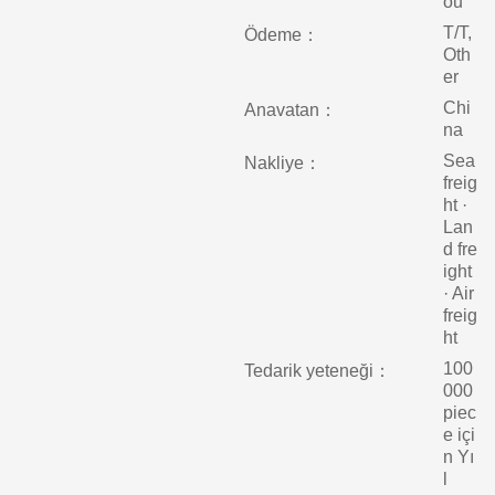
ou
T/T,
Ödeme：
Oth
er
Chi
Anavatan：
na
Sea
Nakliye：
freig
ht ·
Lan
d fre
ight
· Air
freig
ht
100
Tedarik yeteneği：
000
piec
e içi
n Yı
l