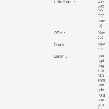
EY-
Ürün Kodu：
688
PR
O(C
ame
ra)
Mev
OEM：
cut
Mev
Örnek：
cut
gua
Liman：
ngd
ong
she
nzh
en/g
uan
gdo
ng g
uan
gzh