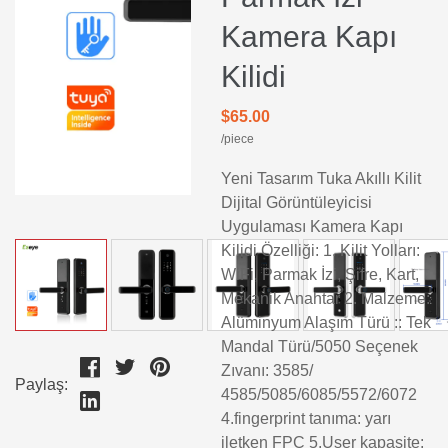
Kamera Kapı
Kilidi
$65.00
/piece
Yeni Tasarım Tuka Akıllı Kilit
Dijital Görüntüleyicisi
Uygulaması Kamera Kapı
Kilidi Özelliği: 1. Kilit Yolları:
WiFi, Parmak İzi, Şifre, Kart,
Mekanik Anahtar 2. Malzeme:
Alüminyum Alaşım Türü :: Tek
Mandal Türü/5050 Seçenek
Zıvanı: 3585/
Paylaş:
4585/5085/6085/5572/6072
4.fingerprint tanıma: yarı
iletken FPC 5.User kapasite: