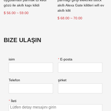
uygulaması parmak izi kedi
parmağı girişi elektrikli ttlock
gözü ile akıllı kapı kilidi
akıllı Alexa Gate kilitleri wifi ev
akıllı kilit
$ 56.00 ~ 59.00
$ 68.00 ~ 70.00
BIZE ULAŞIN
isim
*
E-posta
Telefon
şirket
*
İleti