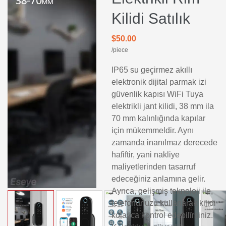
Kilidi Satılık
$50.00
/piece
IP65 su geçirmez akıllı
elektronik dijital parmak izi
güvenlik kapısı WiFi Tuya
elektrikli jant kilidi, 38 mm ila
70 mm kalınlığında kapılar
için mükemmeldir. Aynı
zamanda inanılmaz derecede
hafiftir, yani nakliye
maliyetlerinden tasarruf
edeceğiniz anlamına gelir.
Ayrıca, gelişmiş teknoloji ile,
telefonunuzu kullanarak kilidi
kolayca kontrol edebilirsiniz.