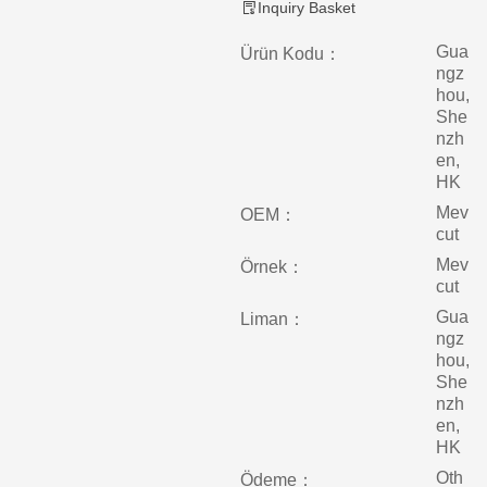
Inquiry Basket
Gua
Ürün Kodu：
ngz
hou,
She
nzh
en,
HK
Mev
OEM：
cut
Mev
Örnek：
cut
Gua
Liman：
ngz
hou,
She
nzh
en,
HK
Oth
Ödeme：