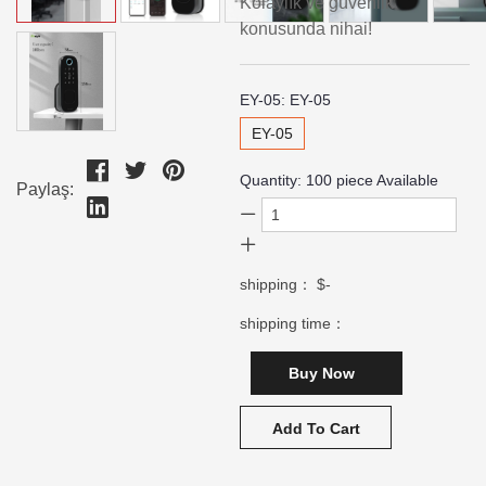
Kolaylık ve güvenlik
konusunda nihai!
EY-05:
EY-05
EY-05
Quantity:
100
piece Available
Paylaş:
shipping：
$-
shipping time：
Buy Now
Add To Cart