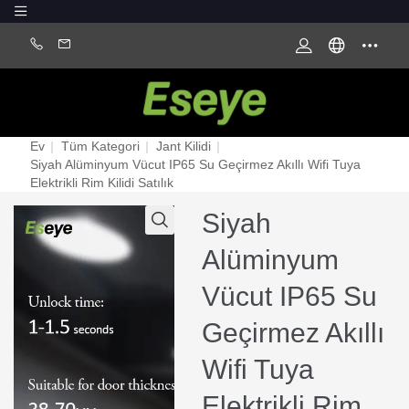
Ev
|
Tüm Kategori
|
Jant Kilidi
|
Siyah Alüminyum Vücut IP65 Su Geçirmez Akıllı Wifi Tuya
Elektrikli Rim Kilidi Satılık
Siyah
Alüminyum
Vücut IP65 Su
Geçirmez Akıllı
Wifi Tuya
Elektrikli Rim