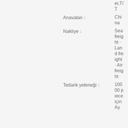
er,T/
T
Chi
Anavatan：
na
Sea
Nakliye：
freig
ht ·
Lan
d fre
ight
· Air
freig
ht
100
Tedarik yeteneği：
00 p
iece
için
Ay