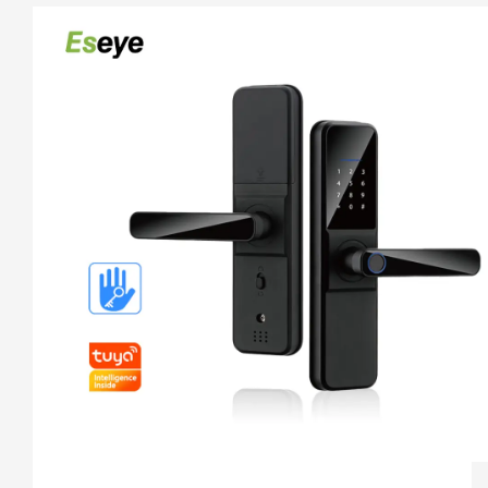
： C Sınıfı Güvenlik Kilidi Çekirdeği 10. Egemenlik Anahtarı 
： İki