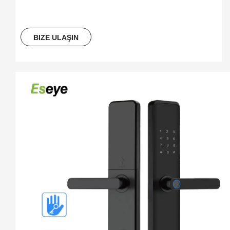
Yorumları: İki dil veya tek mandal (Standart 5050 zıvana, 
isteğe bağlı 4585/5085/ 6085 Morise) Kullanıcı Kapasitesi: 
Toplam Parmak İzinde 300 Grup Tanımlama: Yarı iletken FPC 
BIZE ULAŞIN
Kapı Kalınlığı Uygula: 35-50mm Pil: DC 6V, 4pcs AA Alkalin 
Piller: Paslanmaz çelik kapı /güvenlik kapısı /bakır kapı 
/ahşap kapı dili: İngilizce/ Tayland/ Arapça/ Rusya/ Vietnam/ 
Portekizce/ İspanyolca/ Endonezya