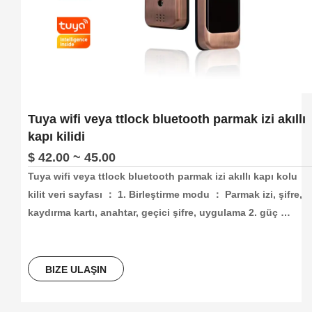
Tuya wifi veya ttlock bluetooth parmak izi akıllı
kapı kilidi
$ 42.00 ~ 45.00
Tuya wifi veya ttlock bluetooth parmak izi akıllı kapı kolu 
kilit veri sayfası ： 1. Birleştirme modu ： Parmak izi, şifre, 
kaydırma kartı, anahtar, geçici şifre, uygulama 2. güç 
kaynağı çalışma ： Dört numara 5 pil: Harici Tür- C Arayüz 
Bağlanıyor 4. Aracı Malzeme ： Tek parça halinde alüminyum
alaşımı 5. Faringer Pread Head ： Yarıiletken Parmak İzi 6. 
BIZE ULAŞIN
Çalışan Sıcaklık ： -20 ° C ~ 70 ° C 7. Sound Cue ： Ses 
İstemi 8. Uygun Kapı Kalınlığı ： 55mm ~ 55mm 9. Kilin Sınıfı