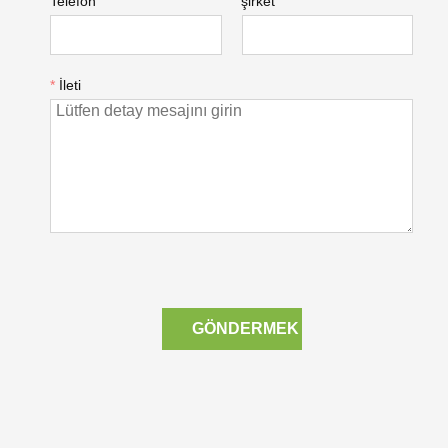
Telefon
şirket
*
İleti
GÖNDERMEK