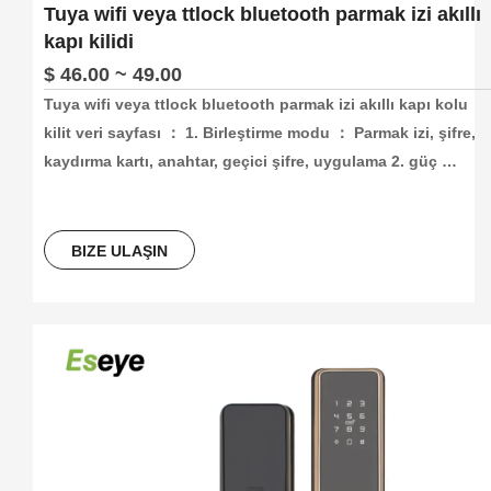
Tuya wifi veya ttlock bluetooth parmak izi akıllı
kapı kilidi
$ 46.00 ~ 49.00
Tuya wifi veya ttlock bluetooth parmak izi akıllı kapı kolu 
kilit veri sayfası ： 1. Birleştirme modu ： Parmak izi, şifre, 
kaydırma kartı, anahtar, geçici şifre, uygulama 2. güç 
kaynağı çalışma ： Dört numara 5 pil: Harici Tür- C Arayüz 
Bağlanıyor 4. Aracı Malzeme ： Tek parça halinde alüminyum
alaşımı 5. Faringer Pread Head ： Yarıiletken Parmak İzi 6. 
BIZE ULAŞIN
Çalışan Sıcaklık ： -20 ° C ~ 70 ° C 7. Sound Cue ： Ses 
İstemi 8. Uygun Kapı Kalınlığı ： 55mm ~ 55mm 9. Kilin Sınıfı
： C Sınıfı Güvenlik Kilidi Çekirdeği 10. Egemenlik Anahtarı 
： İki